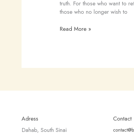
truth. For those who want to ret
those who no longer wish to
Awakening
Read More »
the
Primal
Woman
Adress
Contact
Dahab, South Sinai
contact@b