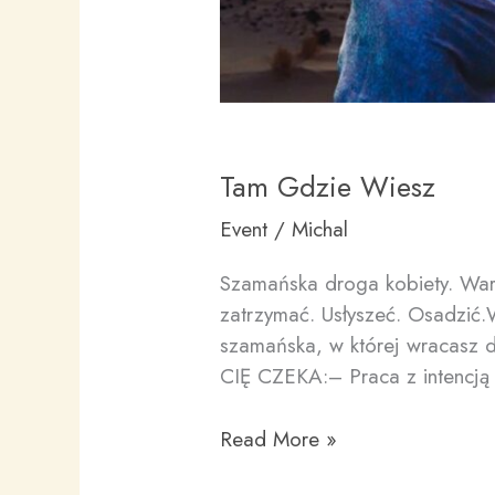
Tam Gdzie Wiesz
Event
/
Michal
Szamańska droga kobiety. War
zatrzymać. Usłyszeć. Osadzić.W
szamańska, w której wracasz d
CIĘ CZEKA:– Praca z intencją
Tam
Read More »
Gdzie