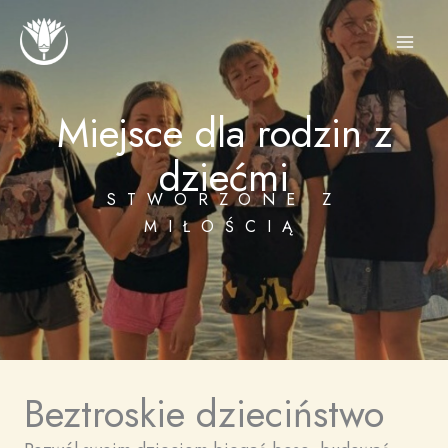
Przejdź
do
treści
Miejsce dla rodzin z
dziećmi
STWORZONE Z
MIŁOŚCIĄ
Beztroskie dzieciństwo